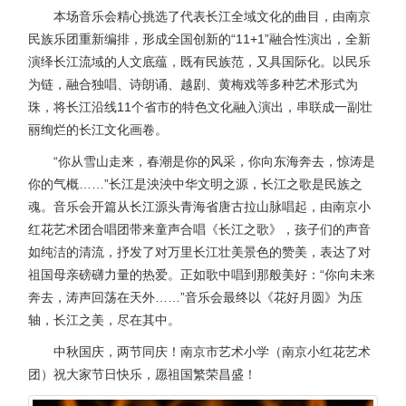
本场音乐会精心挑选了代表长江全域文化的曲目，由南京
民族乐团重新编排，形成全国创新的“11+1”融合性演出，全新
演绎长江流域的人文底蕴，既有民族范，又具国际化。以民乐
为链，融合独唱、诗朗诵、越剧、黄梅戏等多种艺术形式为
珠，将长江沿线11个省市的特色文化融入演出，串联成一副壮
丽绚烂的长江文化画卷。
“你从雪山走来，春潮是你的风采，你向东海奔去，惊涛是
你的气概……”长江是泱泱中华文明之源，长江之歌是民族之
魂。音乐会开篇从长江源头青海省唐古拉山脉唱起，由南京小
红花艺术团合唱团带来童声合唱《长江之歌》，孩子们的声音
如纯洁的清流，抒发了对万里长江壮美景色的赞美，表达了对
祖国母亲磅礴力量的热爱。正如歌中唱到那般美好：“你向未来
奔去，涛声回荡在天外……”音乐会最终以《花好月圆》为压
轴，长江之美，尽在其中。
中秋国庆，两节同庆！南京市艺术小学（南京小红花艺术
团）祝大家节日快乐，愿祖国繁荣昌盛！